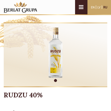
|
|
EN
LV
RU
RUDZU 40%