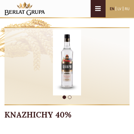
|
|
EN
LV
RU
KNAZHICHY 40%