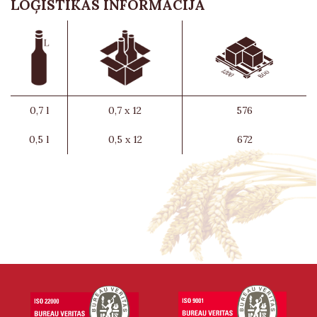
LOĢISTIKAS INFORMĀCIJA
0,7 l
0,7 x 12
576
0,5 l
0,5 x 12
672