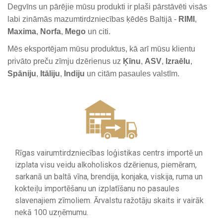
Degvīns un pārējie mūsu produkti ir plaši pārstāvēti visās
labi zināmās mazumtirdzniecības ķēdēs Baltijā -
RIMI
,
Maxima
,
Norfa
,
Mego
un citi.
Mēs eksportējam mūsu produktus, kā arī mūsu klientu
privāto preču zīmju dzērienus uz
Ķīnu
,
ASV
,
Izraēlu
,
Spāniju
,
Itāliju
,
Indiju
un citām pasaules valstīm.
Rīgas vairumtirdzniecības loģistikas centrs importē un
izplata visu veidu alkoholiskos dzērienus, piemēram,
sarkanā un baltā vīna, brendija, konjaka, viskija, ruma un
kokteiļu importēšanu un izplatīšanu no pasaules
slavenajiem zīmoliem. Ārvalstu ražotāju skaits ir vairāk
nekā 100 uzņēmumu.