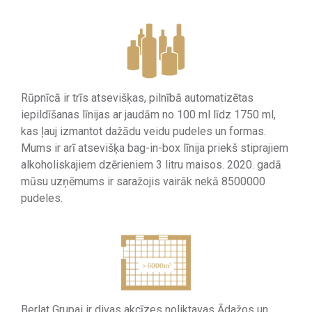
Rūpnīcā ir trīs atsevišķas, pilnībā automatizētas
iepildīšanas līnijas ar jaudām no 100 ml līdz 1750 ml,
kas ļauj izmantot dažādu veidu pudeles un formas.
Mums ir arī atsevišķa bag-in-box līnija priekš stiprajiem
alkoholiskajiem dzērieniem 3 litru maisos. 2020. gadā
mūsu uzņēmums ir saražojis vairāk nekā 8500000
pudeles.
Berlat Grupai ir divas akcīzes noliktavas Ādažos un