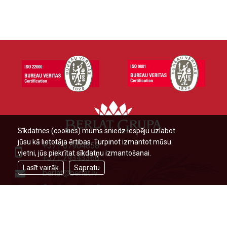
Sīkdatnes (cookies) mums sniedz iespēju uzlabot
jūsu kā lietotāja ērtibas. Turpinot izmantot mūsu
+371 67904858
vietni, jūs piekrītat sīkdatņu izmantošanai.
+371 29343366
Lasīt vairāk
Sapratu
berlat@berlat.lv
Ādažu novads, Ādaži,Veckūlu iela
46,LV2164,Latvija