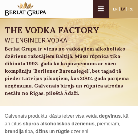
|
|
EN
LV
RU
THE VODKA FACTORY
WE ENGINEER VODKA
Berlat Grupa ir viens no vadošajiem alkoholisko
dzērienu ražotājiem Baltijā. Mūsu rūpnīca tika
dibināta 1993. gadā kā kopuzņēmums ar vācu
kompāniju "Berliener Barensiegel", bet tagad tā
pieder Latvijas pilsoņiem, kas 2002. gadā pārņēma
uzņēmumu. Galvenais birojs un rūpnīca atrodas
netālu no Rīgas, pilsētā Ādaži.
Galvenais produktu klāsts ietver visa veida
degvīnus
, kā
arī citus
stipros alkoholiskos dzērienus
, piemēram,
brendija
tipa,
džins
un
rūgtie
dzērieni.